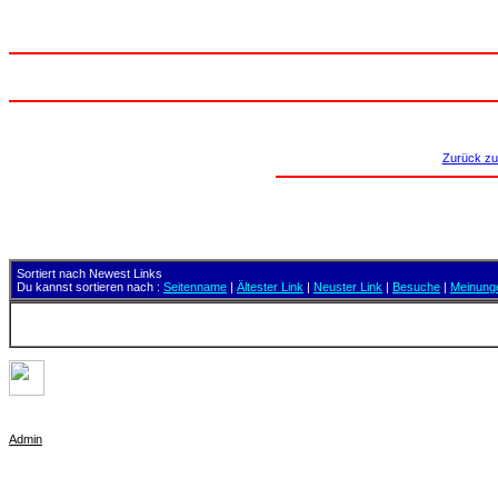
Linkliste für Dich
Wenn Du einen guten Link weisst, der andere auch interessieren würde, kannst Du 
Zurück zur
Listings in 
Sortiert nach Newest Links
Du kannst sortieren nach :
Seitenname
|
Ältester Link
|
Neuster Link
|
Besuche
|
Meinung
Diese Seite wur
Admin